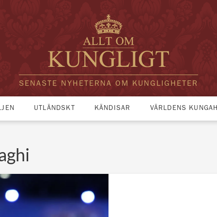
SENASTE NYHETERNA OM KUNGLIGHETER
LJEN
UTLÄNDSKT
KÄNDISAR
VÄRLDENS KUNGA
aghi