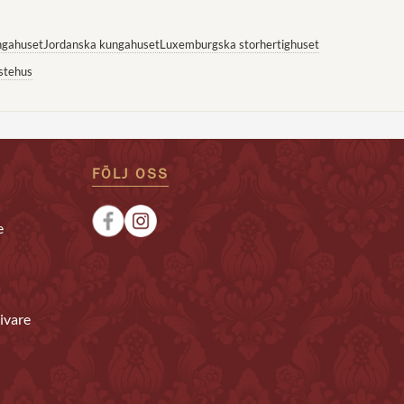
ngahuset
Jordanska kungahuset
Luxemburgska storhertighuset
stehus
FÖLJ OSS
e
ivare