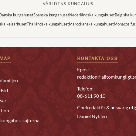
VÄRLDENS KUNGAHUS
Danska kungahuset
Spanska kungahuset
Nederländska kungahuset
Belgiska ku
ska kejsarhuset
Thailändska kungahuset
Marockanska kungahuset
Monacos fur
EMAP
KONTAKTA OSS
Epost:
redaktion@alltomkungligt.s
familjen
Telefon:
dskt
08-611 90 10
sar
Chefredaktör & ansvarig utg
tion
Daniel Nyhlén
 kungahus-sajterna