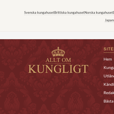
Svenska kungahuset
Brittiska kungahuset
Norska kungahuset
Japan
SIT
Hem
Kunga
Utlän
Kändi
Redak
Bästa