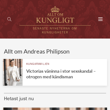
Toggl
navig
SENASTE NYHETERNA OM
KUNGLIGHETER
HEM
Allt om Andreas Philipson
KUNGAFAMILJEN
KUNGAFAMILJEN
Victorias väninna i stor sexskandal –
UTLÄNDSKT
otrogen med kändisman
KÄNDISAR
VÄRLDENS KUNGAHUS
Hetast just nu
Svenska kungahuset
REDAKTION
Brittiska kungahuset