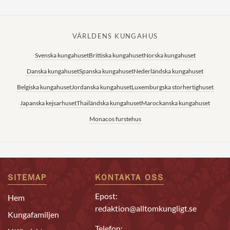
VÄRLDENS KUNGAHUS
Svenska kungahuset
Brittiska kungahuset
Norska kungahuset
Danska kungahuset
Spanska kungahuset
Nederländska kungahuset
Belgiska kungahuset
Jordanska kungahuset
Luxemburgska storhertighuset
Japanska kejsarhuset
Thailändska kungahuset
Marockanska kungahuset
Monacos furstehus
SITEMAP
KONTAKTA OSS
Epost:
Hem
redaktion@alltomkungligt.se
Kungafamiljen
Telefon: