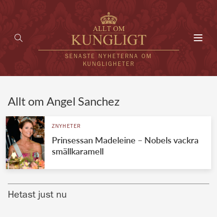
Toggl
navig
SENASTE NYHETERNA OM
KUNGLIGHETER
HEM
Allt om Angel Sanchez
KUNGAFAMILJEN
ZNYHETER
Prinsessan Madeleine – Nobels vackra
UTLÄNDSKT
smällkaramell
KÄNDISAR
VÄRLDENS KUNGAHUS
Hetast just nu
Svenska kungahuset
REDAKTION
Brittiska kungahuset