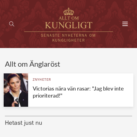
Toggl
navig
SENASTE NYHETERNA OM
KUNGLIGHETER
HEM
Allt om Änglaröst
KUNGAFAMILJEN
ZNYHETER
Victorias nära vän rasar: "Jag blev inte
UTLÄNDSKT
prioriterad!"
KÄNDISAR
VÄRLDENS KUNGAHUS
Hetast just nu
Svenska kungahuset
REDAKTION
Brittiska kungahuset