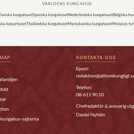
VÄRLDENS KUNGAHUS
Danska kungahuset
Spanska kungahuset
Nederländska kungahuset
Belgiska ku
ska kejsarhuset
Thailändska kungahuset
Marockanska kungahuset
Monacos fur
EMAP
KONTAKTA OSS
Epost:
redaktion@alltomkungligt.s
familjen
Telefon:
dskt
08-611 90 10
sar
Chefredaktör & ansvarig utg
tion
Daniel Nyhlén
 kungahus-sajterna