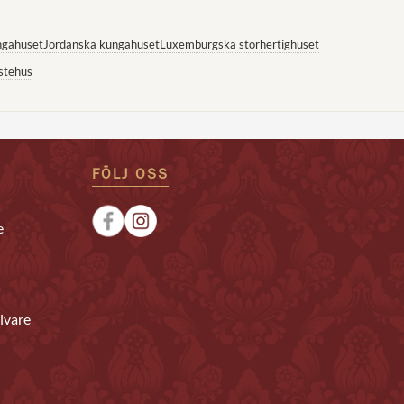
ngahuset
Jordanska kungahuset
Luxemburgska storhertighuset
stehus
FÖLJ OSS
e
ivare