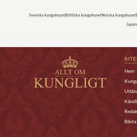
Svenska kungahuset
Brittiska kungahuset
Norska kungahuset
Japan
SIT
Hem
Kunga
Utlän
Kändi
Redak
Bästa