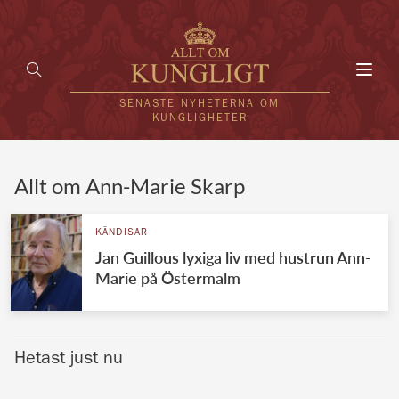
Toggl
navig
SENASTE NYHETERNA OM
KUNGLIGHETER
HEM
Allt om Ann-Marie Skarp
KUNGAFAMILJEN
KÄNDISAR
Jan Guillous lyxiga liv med hustrun Ann-
UTLÄNDSKT
Marie på Östermalm
KÄNDISAR
VÄRLDENS KUNGAHUS
Hetast just nu
Svenska kungahuset
REDAKTION
Brittiska kungahuset