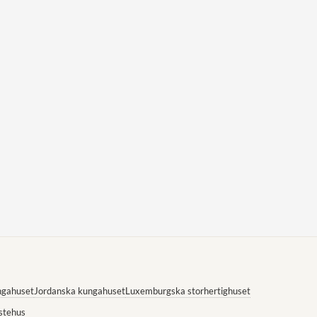
ngahuset
Jordanska kungahuset
Luxemburgska storhertighuset
stehus