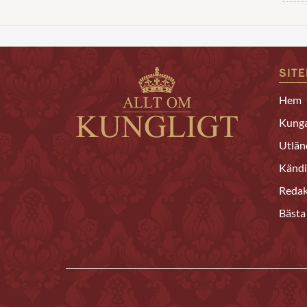
SIT
Hem
Kunga
Utlän
Kändi
Redak
Bästa