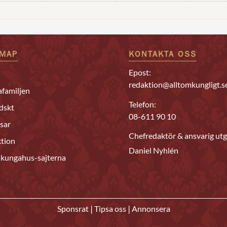
EMAP
KONTAKTA OSS
Epost:
redaktion@alltomkungligt.s
familjen
Telefon:
dskt
08-611 90 10
sar
Chefredaktör & ansvarig utg
tion
Daniel Nyhlén
 kungahus-sajterna
|
|
Sponsrat
Tipsa oss
Annonsera