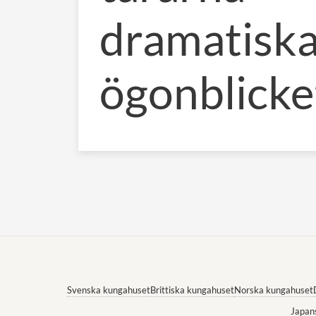
dramatisk
ögonblicke
Svenska kungahuset
Brittiska kungahuset
Norska kungahuset
Japan