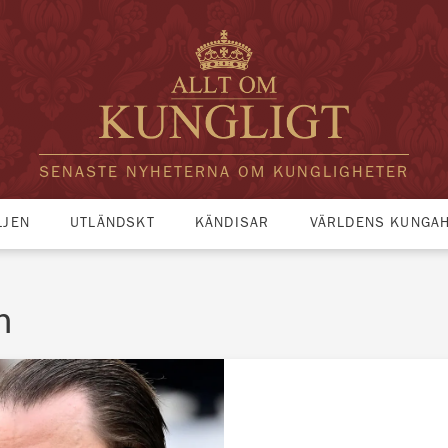
SENASTE NYHETERNA OM KUNGLIGHETER
LJEN
UTLÄNDSKT
KÄNDISAR
VÄRLDENS KUNGA
n