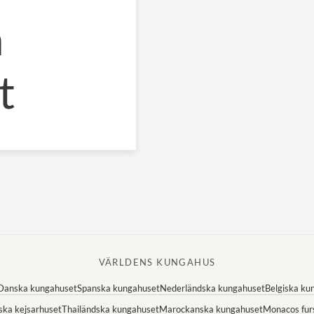
a
t
VÄRLDENS KUNGAHUS
Danska kungahuset
Spanska kungahuset
Nederländska kungahuset
Belgiska ku
ska kejsarhuset
Thailändska kungahuset
Marockanska kungahuset
Monacos fur