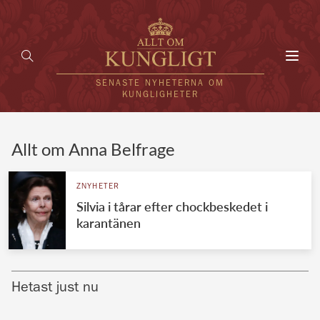
Toggl
navig
SENASTE NYHETERNA OM
KUNGLIGHETER
HEM
Allt om Anna Belfrage
KUNGAFAMILJEN
ZNYHETER
Silvia i tårar efter chockbeskedet i
UTLÄNDSKT
karantänen
KÄNDISAR
VÄRLDENS KUNGAHUS
Hetast just nu
Svenska kungahuset
REDAKTION
Brittiska kungahuset