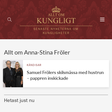
Toggl
navig
SENASTE NYHETERNA OM
KUNGLIGHETER
HEM
Allt om Anna-Stina Fröler
KUNGAFAMILJEN
KÄNDISAR
Samuel Frölers skilsmässa med hustrun
UTLÄNDSKT
– pappren inskickade
KÄNDISAR
VÄRLDENS KUNGAHUS
Hetast just nu
Svenska kungahuset
REDAKTION
Brittiska kungahuset