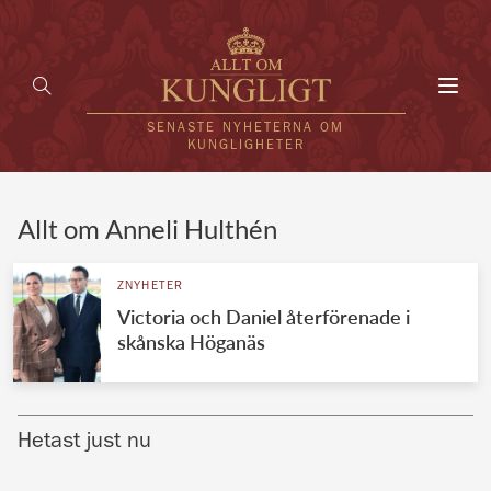
Toggl
navig
SENASTE NYHETERNA OM
KUNGLIGHETER
HEM
Allt om Anneli Hulthén
KUNGAFAMILJEN
ZNYHETER
Victoria och Daniel återförenade i
UTLÄNDSKT
skånska Höganäs
KÄNDISAR
VÄRLDENS KUNGAHUS
Hetast just nu
Svenska kungahuset
REDAKTION
Brittiska kungahuset