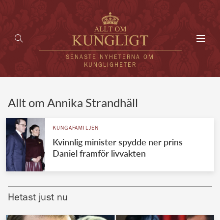
Toggl
navig
SENASTE NYHETERNA OM
KUNGLIGHETER
HEM
Allt om Annika Strandhäll
KUNGAFAMILJEN
KUNGAFAMILJEN
Kvinnlig minister spydde ner prins
UTLÄNDSKT
Daniel framför livvakten
KÄNDISAR
VÄRLDENS KUNGAHUS
Hetast just nu
Svenska kungahuset
REDAKTION
Brittiska kungahuset