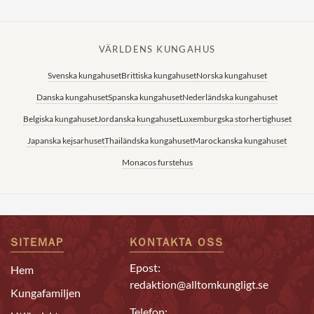
VÄRLDENS KUNGAHUS
Svenska kungahuset
Brittiska kungahuset
Norska kungahuset
Danska kungahuset
Spanska kungahuset
Nederländska kungahuset
Belgiska kungahuset
Jordanska kungahuset
Luxemburgska storhertighuset
Japanska kejsarhuset
Thailändska kungahuset
Marockanska kungahuset
Monacos furstehus
SITEMAP
KONTAKTA OSS
Epost:
Hem
redaktion@alltomkungligt.se
Kungafamiljen
Telefon: