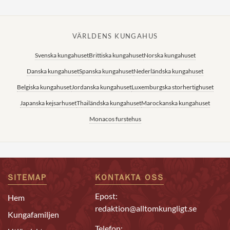
VÄRLDENS KUNGAHUS
Svenska kungahuset
Brittiska kungahuset
Norska kungahuset
Danska kungahuset
Spanska kungahuset
Nederländska kungahuset
Belgiska kungahuset
Jordanska kungahuset
Luxemburgska storhertighuset
Japanska kejsarhuset
Thailändska kungahuset
Marockanska kungahuset
Monacos furstehus
SITEMAP
KONTAKTA OSS
Epost:
Hem
redaktion@alltomkungligt.se
Kungafamiljen
Telefon: