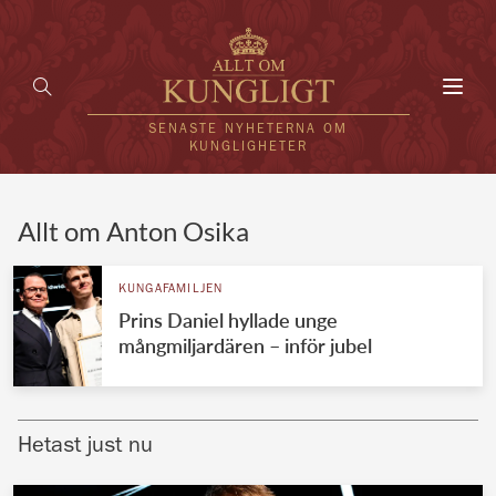
Toggl
navig
SENASTE NYHETERNA OM
KUNGLIGHETER
HEM
Allt om Anton Osika
KUNGAFAMILJEN
KUNGAFAMILJEN
Prins Daniel hyllade unge
UTLÄNDSKT
mångmiljardären – inför jubel
KÄNDISAR
VÄRLDENS KUNGAHUS
Hetast just nu
Svenska kungahuset
REDAKTION
Brittiska kungahuset