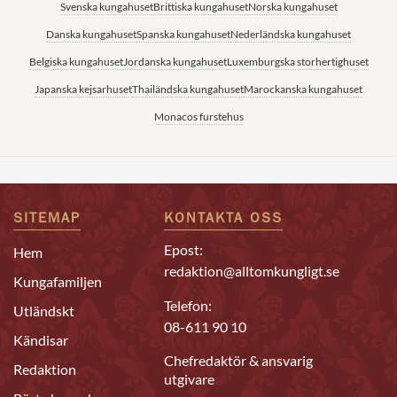
Svenska kungahuset
Brittiska kungahuset
Norska kungahuset
Danska kungahuset
Spanska kungahuset
Nederländska kungahuset
Belgiska kungahuset
Jordanska kungahuset
Luxemburgska storhertighuset
Japanska kejsarhuset
Thailändska kungahuset
Marockanska kungahuset
Monacos furstehus
SITEMAP
KONTAKTA OSS
Epost:
Hem
redaktion@alltomkungligt.se
Kungafamiljen
Telefon:
Utländskt
08-611 90 10
Kändisar
Chefredaktör & ansvarig
Redaktion
utgivare