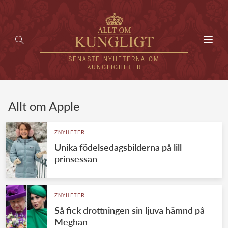
Toggl
navig
SENASTE NYHETERNA OM
KUNGLIGHETER
HEM
Allt om Apple
KUNGAFAMILJEN
ZNYHETER
Unika födelsedagsbilderna på lill-
UTLÄNDSKT
prinsessan
KÄNDISAR
VÄRLDENS KUNGAHUS
ZNYHETER
Så fick drottningen sin ljuva hämnd på
Svenska kungahuset
REDAKTION
Meghan
Brittiska kungahuset