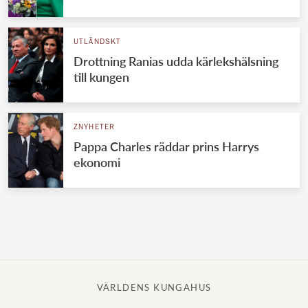
Norska kungahuset
UTLÄNDSKT
Danska kungahuset
Drottning Ranias udda kärlekshälsning
Spanska kungahuset
till kungen
Nederländska kungahuset
Belgiska kungahuset
ZNYHETER
Jordanska kungahuset
Pappa Charles räddar prins Harrys
ekonomi
Luxemburgska storhertighuset
Japanska kejsarhuset
Thailändska kungahuset
Marockanska kungahuset
Monacos furstehus
VÄRLDENS KUNGAHUS