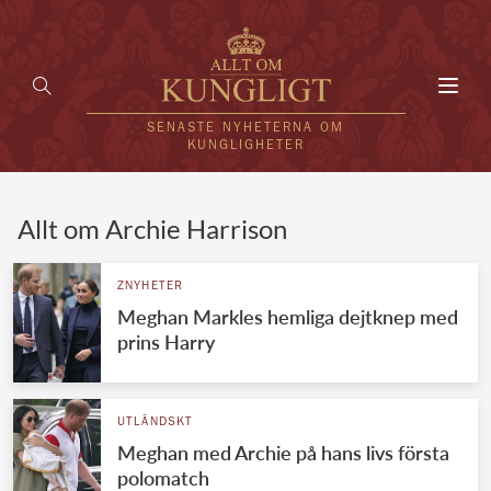
Toggl
navig
SENASTE NYHETERNA OM
KUNGLIGHETER
HEM
Allt om Archie Harrison
KUNGAFAMILJEN
ZNYHETER
Meghan Markles hemliga dejtknep med
UTLÄNDSKT
prins Harry
KÄNDISAR
VÄRLDENS KUNGAHUS
UTLÄNDSKT
Meghan med Archie på hans livs första
Svenska kungahuset
REDAKTION
polomatch
Brittiska kungahuset