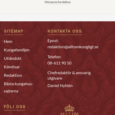
Monacos furstehus
SITEMAP
KONTAKTA OSS
Epost:
Hem
redaktion@alltomkungligt.se
Kungafamiljen
Telefon:
Utländskt
08-611 90 10
Kändisar
Chefredaktör & ansvarig
Redaktion
utgivare
Bästa kungahus-
Daniel Nyhlén
sajterna
FÖLJ OSS