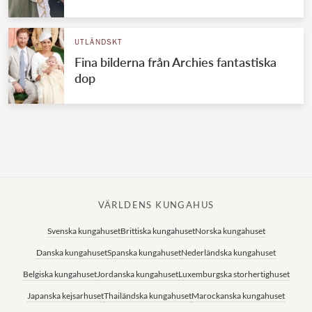
Norska kungahuset
UTLÄNDSKT
Danska kungahuset
Fina bilderna från Archies fantastiska
Spanska kungahuset
dop
Nederländska kungahuset
Belgiska kungahuset
Jordanska kungahuset
Luxemburgska storhertighuset
Japanska kejsarhuset
VÄRLDENS KUNGAHUS
Thailändska kungahuset
Svenska kungahuset
Brittiska kungahuset
Norska kungahuset
Marockanska kungahuset
Danska kungahuset
Spanska kungahuset
Nederländska kungahuset
Monacos furstehus
Belgiska kungahuset
Jordanska kungahuset
Luxemburgska storhertighuset
Japanska kejsarhuset
Thailändska kungahuset
Marockanska kungahuset