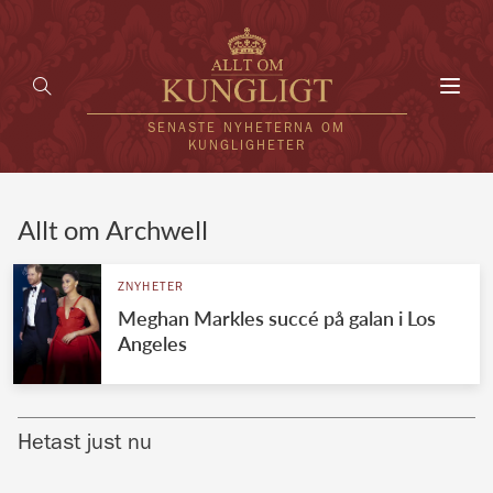
Toggl
navig
SENASTE NYHETERNA OM
KUNGLIGHETER
HEM
Allt om Archwell
KUNGAFAMILJEN
ZNYHETER
Meghan Markles succé på galan i Los
UTLÄNDSKT
Angeles
KÄNDISAR
VÄRLDENS KUNGAHUS
Hetast just nu
Svenska kungahuset
REDAKTION
Brittiska kungahuset