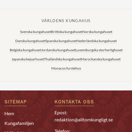
VÄRLDENS KUNGAHUS
Svenska kungahuset
Brittiska kungahuset
Norska kungahuset
Danska kungahuset
Spanska kungahuset
Nederländska kungahuset
Belgiska kungahuset
Jordanska kungahuset
Luxemburgska storhertighuset
Japanska kejsarhuset
Thailändska kungahuset
Marockanska kungahuset
Monacos furstehus
SITEMAP
KONTAKTA OSS
Epost:
Hem
redaktion@alltomkungligt.se
Kungafamiljen
Telefon: