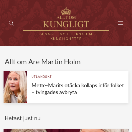
Toggl
navig
SENASTE NYHETERNA OM
KUNGLIGHETER
HEM
Allt om Are Martin Holm
KUNGAFAMILJEN
UTLÄNDSKT
Mette-Marits otäcka kollaps inför folket
UTLÄNDSKT
– tvingades avbryta
KÄNDISAR
VÄRLDENS KUNGAHUS
Hetast just nu
Svenska kungahuset
REDAKTION
Brittiska kungahuset