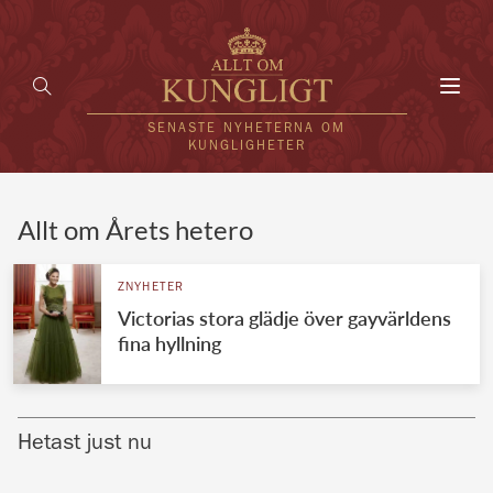
Toggl
navig
SENASTE NYHETERNA OM
KUNGLIGHETER
HEM
Allt om Årets hetero
KUNGAFAMILJEN
ZNYHETER
Victorias stora glädje över gayvärldens
UTLÄNDSKT
fina hyllning
KÄNDISAR
VÄRLDENS KUNGAHUS
Hetast just nu
Svenska kungahuset
REDAKTION
Brittiska kungahuset