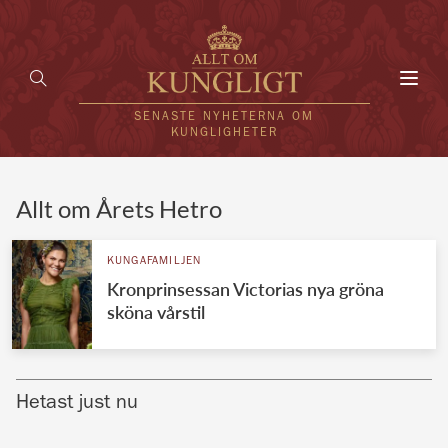
Toggl
navig
SENASTE NYHETERNA OM
KUNGLIGHETER
HEM
Allt om Årets Hetro
KUNGAFAMILJEN
KUNGAFAMILJEN
Kronprinsessan Victorias nya gröna
UTLÄNDSKT
sköna vårstil
KÄNDISAR
VÄRLDENS KUNGAHUS
Hetast just nu
Svenska kungahuset
REDAKTION
Brittiska kungahuset