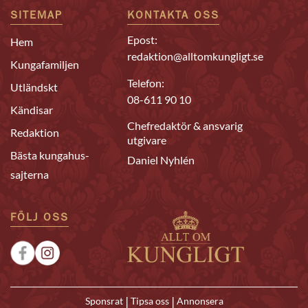
SITEMAP
KONTAKTA OSS
Epost:
Hem
redaktion@alltomkungligt.se
Kungafamiljen
Telefon:
Utländskt
08-611 90 10
Kändisar
Chefredaktör & ansvarig
Redaktion
utgivare
Bästa kungahus-
Daniel Nyhlén
sajterna
FÖLJ OSS
|
|
Sponsrat
Tipsa oss
Annonsera