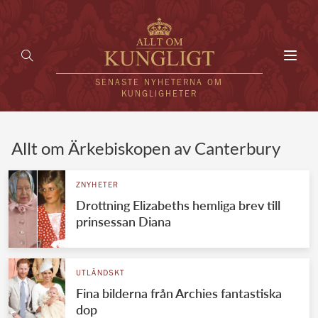
Toggl
navig
SENASTE NYHETERNA OM
KUNGLIGHETER
HEM
Allt om Ärkebiskopen av Canterbury
KUNGAFAMILJEN
ZNYHETER
Drottning Elizabeths hemliga brev till
UTLÄNDSKT
prinsessan Diana
KÄNDISAR
VÄRLDENS KUNGAHUS
UTLÄNDSKT
Fina bilderna från Archies fantastiska
Svenska kungahuset
REDAKTION
dop
Brittiska kungahuset