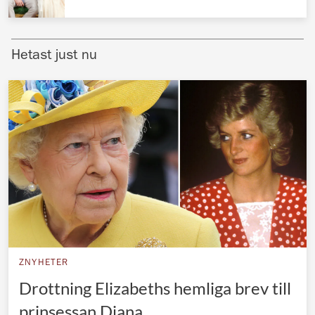
Norska kungahuset
Danska kungahuset
Hetast just nu
Spanska kungahuset
Nederländska kungahuset
Belgiska kungahuset
Jordanska kungahuset
Luxemburgska storhertighuset
Japanska kejsarhuset
Thailändska kungahuset
Marockanska kungahuset
ZNYHETER
Monacos furstehus
Drottning Elizabeths hemliga brev till
prinsessan Diana