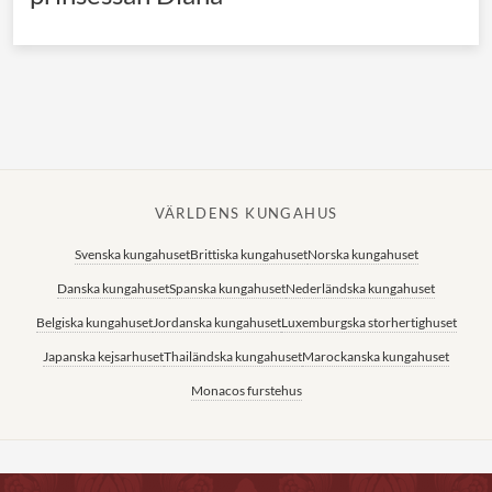
VÄRLDENS KUNGAHUS
Svenska kungahuset
Brittiska kungahuset
Norska kungahuset
Danska kungahuset
Spanska kungahuset
Nederländska kungahuset
Belgiska kungahuset
Jordanska kungahuset
Luxemburgska storhertighuset
Japanska kejsarhuset
Thailändska kungahuset
Marockanska kungahuset
Monacos furstehus