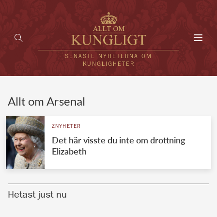
Toggl
navig
SENASTE NYHETERNA OM
KUNGLIGHETER
HEM
Allt om Arsenal
KUNGAFAMILJEN
ZNYHETER
Det här visste du inte om drottning
UTLÄNDSKT
Elizabeth
KÄNDISAR
VÄRLDENS KUNGAHUS
Hetast just nu
Svenska kungahuset
REDAKTION
Brittiska kungahuset