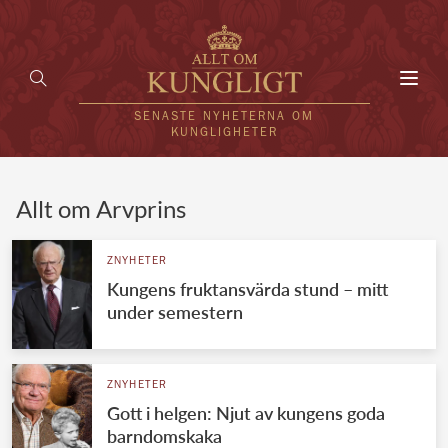
Toggl
navig
SENASTE NYHETERNA OM
KUNGLIGHETER
HEM
Allt om Arvprins
KUNGAFAMILJEN
ZNYHETER
Kungens fruktansvärda stund – mitt
UTLÄNDSKT
under semestern
KÄNDISAR
VÄRLDENS KUNGAHUS
ZNYHETER
Gott i helgen: Njut av kungens goda
Svenska kungahuset
REDAKTION
barndomskaka
Brittiska kungahuset