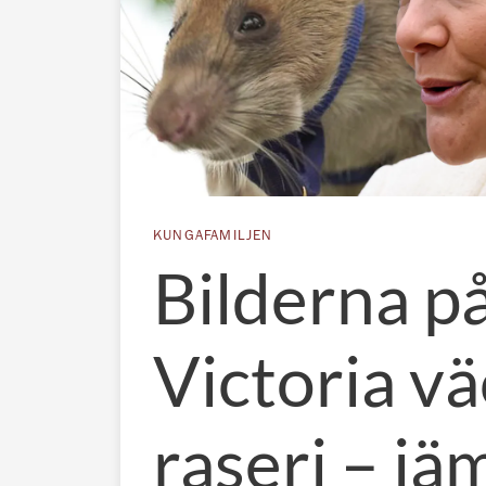
KUNGAFAMILJEN
Bilderna p
Victoria v
raseri – jä