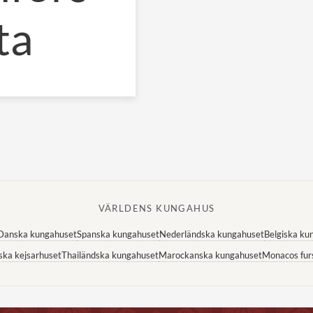
ta
VÄRLDENS KUNGAHUS
Danska kungahuset
Spanska kungahuset
Nederländska kungahuset
Belgiska ku
ska kejsarhuset
Thailändska kungahuset
Marockanska kungahuset
Monacos fur