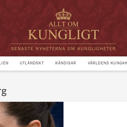
SENASTE NYHETERNA OM KUNGLIGHETER
LJEN
UTLÄNDSKT
KÄNDISAR
VÄRLDENS KUNGA
rg