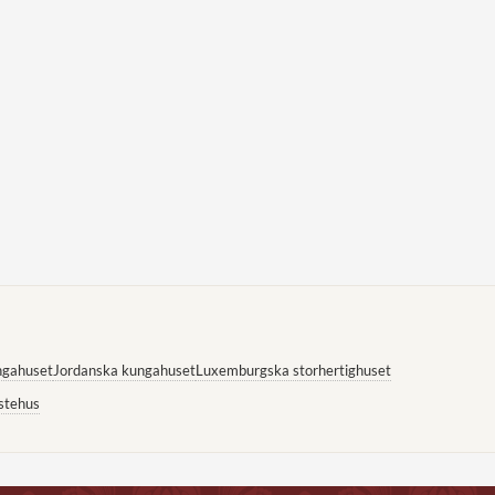
ngahuset
Jordanska kungahuset
Luxemburgska storhertighuset
stehus