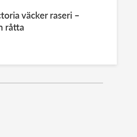
toria väcker raseri –
 råtta