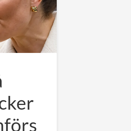
å
äcker
mförs