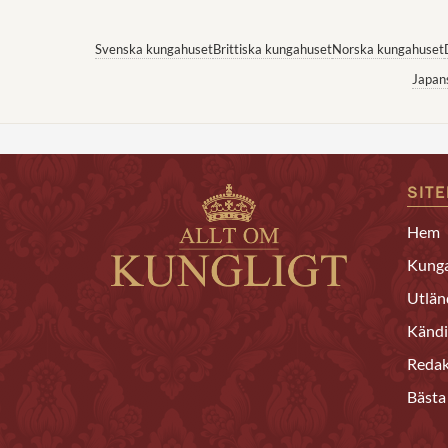
Svenska kungahuset
Brittiska kungahuset
Norska kungahuset
Japan
SIT
Hem
Kunga
Utlän
Kändi
Redak
Bästa