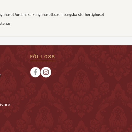
ngahuset
Jordanska kungahuset
Luxemburgska storhertighuset
stehus
FÖLJ OSS
e
ivare