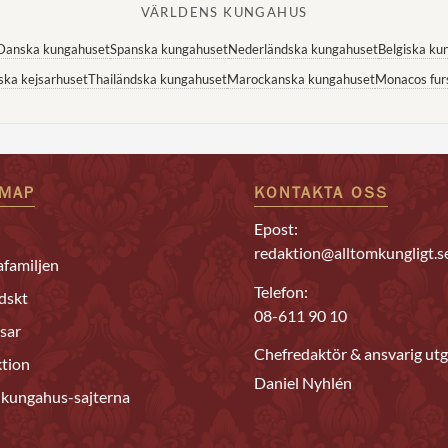
VÄRLDENS KUNGAHUS
Danska kungahuset
Spanska kungahuset
Nederländska kungahuset
Belgiska ku
ska kejsarhuset
Thailändska kungahuset
Marockanska kungahuset
Monacos fur
EMAP
KONTAKTA OSS
Epost:
redaktion@alltomkungligt.s
familjen
Telefon:
dskt
08-611 90 10
sar
Chefredaktör & ansvarig utg
tion
Daniel Nyhlén
 kungahus-sajterna