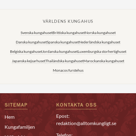
VÄRLDENS KUNGAHUS
Svenska kungahuset
Brittiska kungahuset
Norska kungahuset
Danska kungahuset
Spanska kungahuset
Nederländska kungahuset
Belgiska kungahuset
Jordanska kungahuset
Luxemburgska storhertighuset
Japanska kejsarhuset
Thailändska kungahuset
Marockanska kungahuset
Monacos furstehus
SITEMAP
KONTAKTA OSS
Epost:
Hem
redaktion@alltomkungligt.se
Kungafamiljen
Telefon: