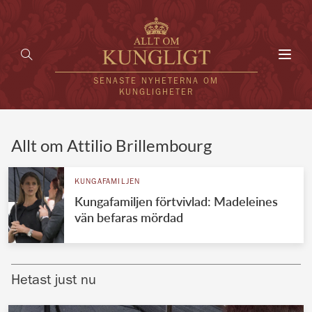
Toggl
navig
SENASTE NYHETERNA OM
KUNGLIGHETER
HEM
Allt om Attilio Brillembourg
KUNGAFAMILJEN
KUNGAFAMILJEN
Kungafamiljen förtvivlad: Madeleines
UTLÄNDSKT
vän befaras mördad
KÄNDISAR
VÄRLDENS KUNGAHUS
Hetast just nu
Svenska kungahuset
REDAKTION
Brittiska kungahuset