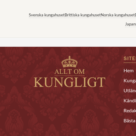
Svenska kungahuset
Brittiska kungahuset
Norska kungahuset
Japan
SIT
Hem
Kunga
Utlän
Kändi
Redak
Bästa