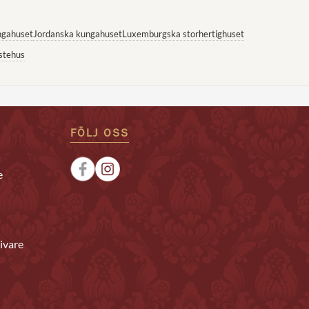
ngahuset
Jordanska kungahuset
Luxemburgska storhertighuset
stehus
FÖLJ OSS
e
ivare