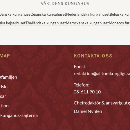
VÄRLDENS KUNGAHUS
Danska kungahuset
Spanska kungahuset
Nederländska kungahuset
Belgiska ku
ska kejsarhuset
Thailändska kungahuset
Marockanska kungahuset
Monacos fur
EMAP
KONTAKTA OSS
Epost:
redaktion@alltomkungligt.s
familjen
Telefon:
dskt
08-611 90 10
sar
Chefredaktör & ansvarig utg
tion
Daniel Nyhlén
 kungahus-sajterna