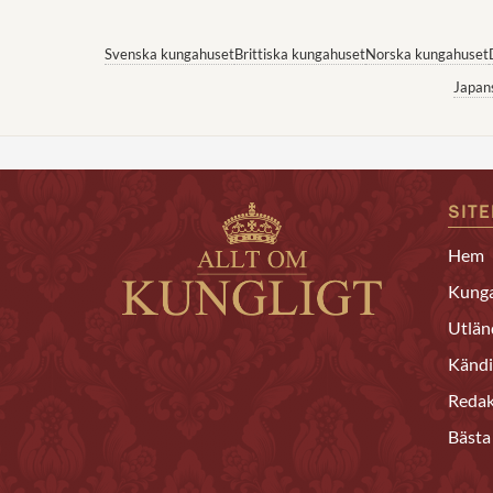
Svenska kungahuset
Brittiska kungahuset
Norska kungahuset
Japan
SIT
Hem
Kunga
Utlän
Kändi
Redak
Bästa