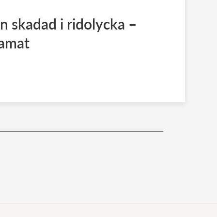
 skadad i ridolycka –
ramat