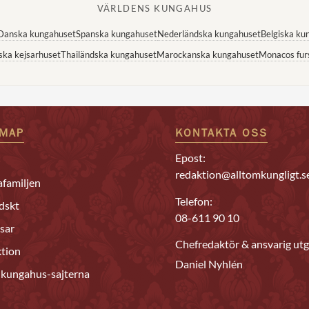
VÄRLDENS KUNGAHUS
Danska kungahuset
Spanska kungahuset
Nederländska kungahuset
Belgiska ku
ska kejsarhuset
Thailändska kungahuset
Marockanska kungahuset
Monacos fur
EMAP
KONTAKTA OSS
Epost:
redaktion@alltomkungligt.s
familjen
Telefon:
dskt
08-611 90 10
sar
Chefredaktör & ansvarig utg
tion
Daniel Nyhlén
 kungahus-sajterna