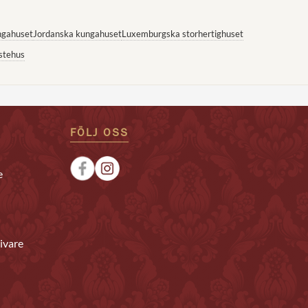
ngahuset
Jordanska kungahuset
Luxemburgska storhertighuset
stehus
FÖLJ OSS
e
ivare