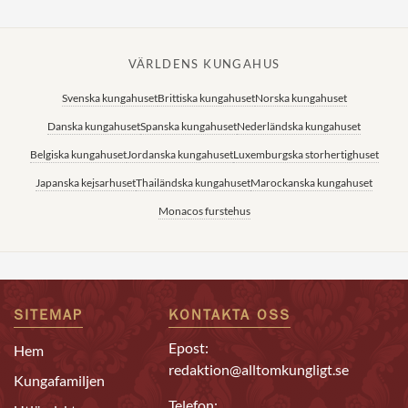
VÄRLDENS KUNGAHUS
Svenska kungahuset
Brittiska kungahuset
Norska kungahuset
Danska kungahuset
Spanska kungahuset
Nederländska kungahuset
Belgiska kungahuset
Jordanska kungahuset
Luxemburgska storhertighuset
Japanska kejsarhuset
Thailändska kungahuset
Marockanska kungahuset
Monacos furstehus
SITEMAP
KONTAKTA OSS
Epost:
Hem
redaktion@alltomkungligt.se
Kungafamiljen
Telefon: