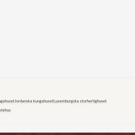
ngahuset
Jordanska kungahuset
Luxemburgska storhertighuset
stehus