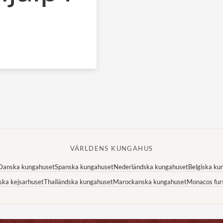
VÄRLDENS KUNGAHUS
Danska kungahuset
Spanska kungahuset
Nederländska kungahuset
Belgiska ku
ska kejsarhuset
Thailändska kungahuset
Marockanska kungahuset
Monacos fur