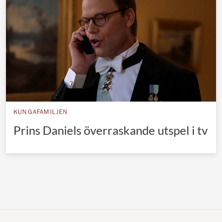
Norska kungahuset
Danska kungahuset
Spanska kungahuset
Nederländska kungahuset
Belgiska kungahuset
Jordanska kungahuset
KUNGAFAMILJEN
Luxemburgska storhertighuset
Prins Daniels överraskande utspel i tv
Japanska kejsarhuset
Thailändska kungahuset
Marockanska kungahuset
Monacos furstehus