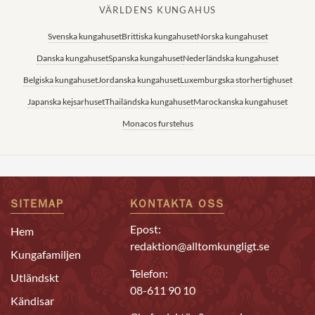
VÄRLDENS KUNGAHUS
Svenska kungahuset
Brittiska kungahuset
Norska kungahuset
Danska kungahuset
Spanska kungahuset
Nederländska kungahuset
Belgiska kungahuset
Jordanska kungahuset
Luxemburgska storhertighuset
Japanska kejsarhuset
Thailändska kungahuset
Marockanska kungahuset
Monacos furstehus
SITEMAP
KONTAKTA OSS
Epost:
Hem
redaktion@alltomkungligt.se
Kungafamiljen
Telefon:
Utländskt
08-611 90 10
Kändisar