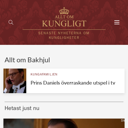
Toggl
navig
SENASTE NYHETERNA OM
KUNGLIGHETER
HEM
Allt om Bakhjul
KUNGAFAMILJEN
KUNGAFAMILJEN
Prins Daniels överraskande utspel i tv
UTLÄNDSKT
KÄNDISAR
Hetast just nu
VÄRLDENS KUNGAHUS
Svenska kungahuset
REDAKTION
Brittiska kungahuset