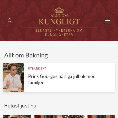
Toggl
navig
SENASTE NYHETERNA OM
KUNGLIGHETER
HEM
Allt om Bakning
KUNGAFAMILJEN
UTLÄNDSKT
Prins Georges härliga julbak med
UTLÄNDSKT
familjen
KÄNDISAR
VÄRLDENS KUNGAHUS
Hetast just nu
Svenska kungahuset
REDAKTION
Brittiska kungahuset