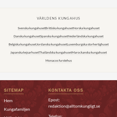
VÄRLDENS KUNGAHUS
Svenska kungahuset
Brittiska kungahuset
Norska kungahuset
Danska kungahuset
Spanska kungahuset
Nederländska kungahuset
Belgiska kungahuset
Jordanska kungahuset
Luxemburgska storhertighuset
Japanska kejsarhuset
Thailändska kungahuset
Marockanska kungahuset
Monacos furstehus
SITEMAP
KONTAKTA OSS
Epost:
Hem
redaktion@alltomkungligt.se
Kungafamiljen
Telefon: