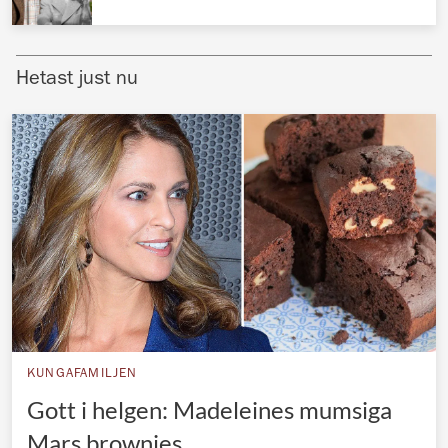
Norska kungahuset
Danska kungahuset
Hetast just nu
Spanska kungahuset
Nederländska kungahuset
Belgiska kungahuset
Jordanska kungahuset
Luxemburgska storhertighuset
Japanska kejsarhuset
Thailändska kungahuset
Marockanska kungahuset
KUNGAFAMILJEN
Monacos furstehus
Gott i helgen: Madeleines mumsiga
Mars brownies