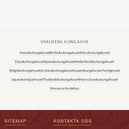
VÄRLDENS KUNGAHUS
Svenska kungahuset
Brittiska kungahuset
Norska kungahuset
Danska kungahuset
Spanska kungahuset
Nederländska kungahuset
Belgiska kungahuset
Jordanska kungahuset
Luxemburgska storhertighuset
Japanska kejsarhuset
Thailändska kungahuset
Marockanska kungahuset
Monacos furstehus
SITEMAP
KONTAKTA OSS