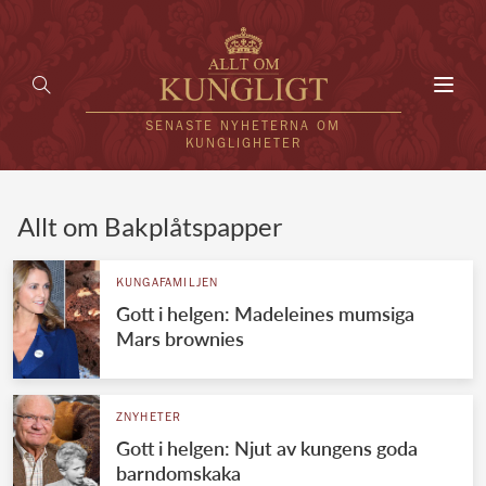
Toggl
navig
SENASTE NYHETERNA OM
KUNGLIGHETER
HEM
Allt om Bakplåtspapper
KUNGAFAMILJEN
KUNGAFAMILJEN
Gott i helgen: Madeleines mumsiga
UTLÄNDSKT
Mars brownies
KÄNDISAR
VÄRLDENS KUNGAHUS
ZNYHETER
Gott i helgen: Njut av kungens goda
Svenska kungahuset
REDAKTION
barndomskaka
Brittiska kungahuset