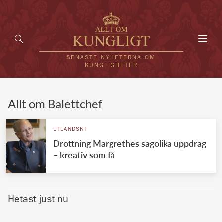
Toggl
navig
SENASTE NYHETERNA OM
KUNGLIGHETER
HEM
Allt om Balettchef
KUNGAFAMILJEN
UTLÄNDSKT
Drottning Margrethes sagolika uppdrag
UTLÄNDSKT
– kreativ som få
KÄNDISAR
VÄRLDENS KUNGAHUS
Hetast just nu
Svenska kungahuset
REDAKTION
Brittiska kungahuset