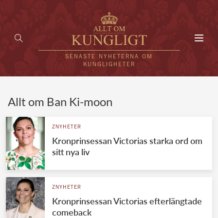
Toggl
navig
SENASTE NYHETERNA OM
KUNGLIGHETER
HEM
Allt om Ban Ki-moon
KUNGAFAMILJEN
ZNYHETER
Kronprinsessan Victorias starka ord om
UTLÄNDSKT
sitt nya liv
KÄNDISAR
VÄRLDENS KUNGAHUS
ZNYHETER
Kronprinsessan Victorias efterlängtade
Svenska kungahuset
REDAKTION
comeback
Brittiska kungahuset