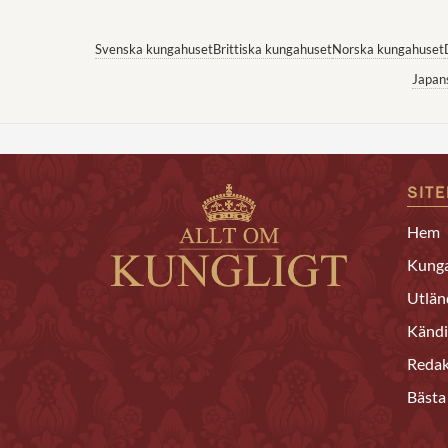
Svenska kungahuset
Brittiska kungahuset
Norska kungahuset
Japan
SIT
Hem
Kunga
Utlän
Kändi
Redak
Bästa