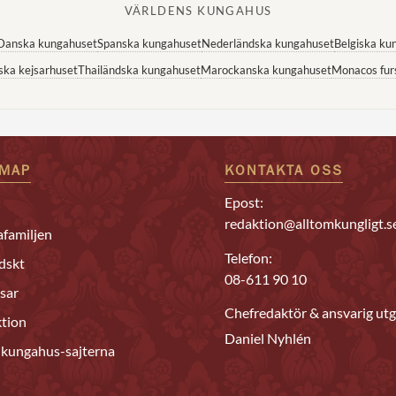
VÄRLDENS KUNGAHUS
Danska kungahuset
Spanska kungahuset
Nederländska kungahuset
Belgiska ku
ska kejsarhuset
Thailändska kungahuset
Marockanska kungahuset
Monacos fur
EMAP
KONTAKTA OSS
Epost:
redaktion@alltomkungligt.s
familjen
Telefon:
dskt
08-611 90 10
sar
Chefredaktör & ansvarig utg
tion
Daniel Nyhlén
 kungahus-sajterna