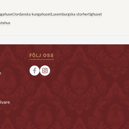
ngahuset
Jordanska kungahuset
Luxemburgska storhertighuset
stehus
FÖLJ OSS
e
ivare