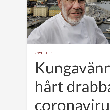
ZNYHETER
Kungavän
hårt drabb
coronaviru