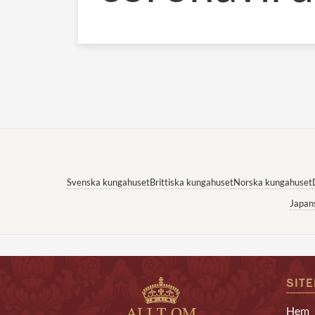
Svenska kungahuset
Brittiska kungahuset
Norska kungahuset
Japan
SIT
Hem