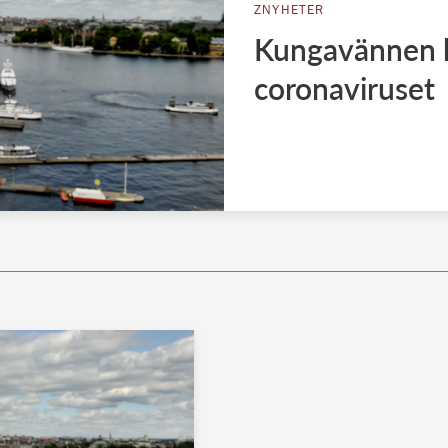
ZNYHETER
Kungavännen h
coronaviruset