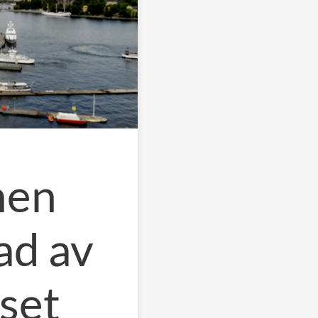
nen
ad av
set