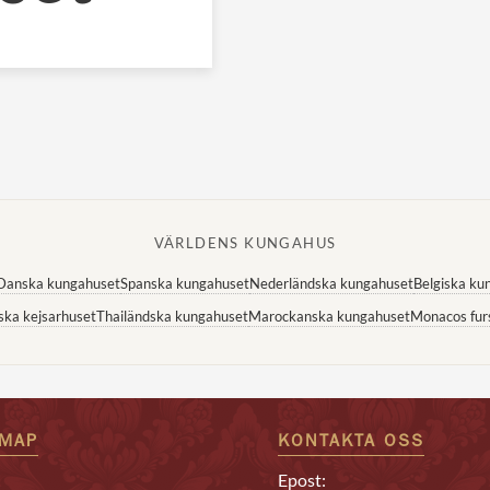
VÄRLDENS KUNGAHUS
Danska kungahuset
Spanska kungahuset
Nederländska kungahuset
Belgiska ku
ska kejsarhuset
Thailändska kungahuset
Marockanska kungahuset
Monacos fur
EMAP
KONTAKTA OSS
Epost: