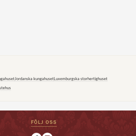
ngahuset
Jordanska kungahuset
Luxemburgska storhertighuset
stehus
FÖLJ OSS