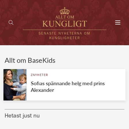
Toggl
navig
SENASTE NYHETERNA OM
KUNGLIGHETER
HEM
Allt om BaseKids
KUNGAFAMILJEN
ZNYHETER
Sofias spännande helg med prins
UTLÄNDSKT
Alexander
KÄNDISAR
VÄRLDENS KUNGAHUS
Hetast just nu
Svenska kungahuset
REDAKTION
Brittiska kungahuset