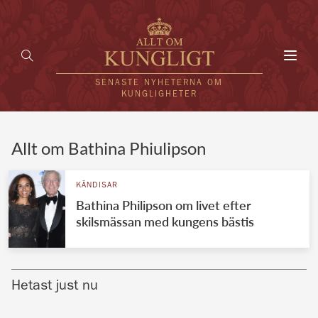
Toggl
navig
SENASTE NYHETERNA OM
KUNGLIGHETER
HEM
Allt om Bathina Phiulipson
KUNGAFAMILJEN
KÄNDISAR
Bathina Philipson om livet efter
UTLÄNDSKT
skilsmässan med kungens bästis
KÄNDISAR
VÄRLDENS KUNGAHUS
Hetast just nu
Svenska kungahuset
REDAKTION
Brittiska kungahuset