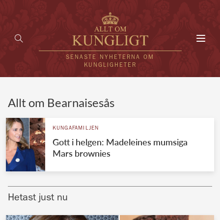
Toggl
navig
SENASTE NYHETERNA OM
KUNGLIGHETER
HEM
Allt om Bearnaisesås
KUNGAFAMILJEN
KUNGAFAMILJEN
Gott i helgen: Madeleines mumsiga
UTLÄNDSKT
Mars brownies
KÄNDISAR
VÄRLDENS KUNGAHUS
Hetast just nu
Svenska kungahuset
REDAKTION
Brittiska kungahuset