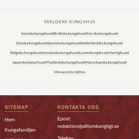
VÄRLDENS KUNGAHUS
Svenska kungahuset
Brittiska kungahuset
Norska kungahuset
Danska kungahuset
Spanska kungahuset
Nederländska kungahuset
Belgiska kungahuset
Jordanska kungahuset
Luxemburgska storhertighuset
Japanska kejsarhuset
Thailändska kungahuset
Marockanska kungahuset
Monacos furstehus
SITEMAP
KONTAKTA OSS
Epost:
Hem
redaktion@alltomkungligt.se
Kungafamiljen
Telefon: