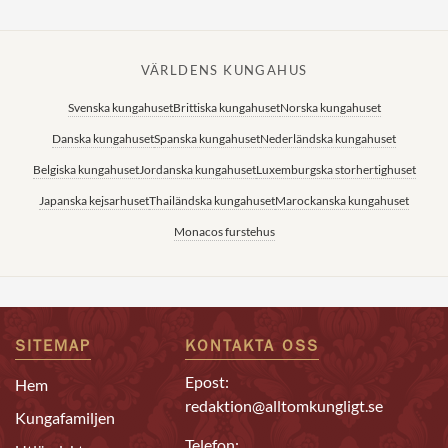
VÄRLDENS KUNGAHUS
Svenska kungahuset
Brittiska kungahuset
Norska kungahuset
Danska kungahuset
Spanska kungahuset
Nederländska kungahuset
Belgiska kungahuset
Jordanska kungahuset
Luxemburgska storhertighuset
Japanska kejsarhuset
Thailändska kungahuset
Marockanska kungahuset
Monacos furstehus
SITEMAP
KONTAKTA OSS
Epost:
Hem
redaktion@alltomkungligt.se
Kungafamiljen
Telefon: