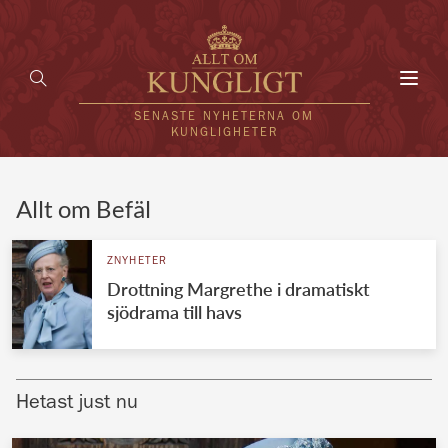
Toggl
navig
SENASTE NYHETERNA OM
KUNGLIGHETER
HEM
Allt om Befäl
KUNGAFAMILJEN
ZNYHETER
Drottning Margrethe i dramatiskt
UTLÄNDSKT
sjödrama till havs
KÄNDISAR
VÄRLDENS KUNGAHUS
Hetast just nu
Svenska kungahuset
REDAKTION
Brittiska kungahuset