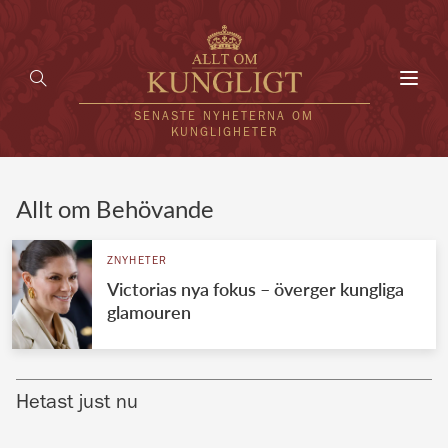
Toggl
navig
SENASTE NYHETERNA OM
KUNGLIGHETER
HEM
Allt om Behövande
KUNGAFAMILJEN
ZNYHETER
Victorias nya fokus – överger kungliga
UTLÄNDSKT
glamouren
KÄNDISAR
VÄRLDENS KUNGAHUS
Hetast just nu
Svenska kungahuset
REDAKTION
Brittiska kungahuset