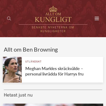
Toggl
navig
SENASTE NYHETERNA OM
KUNGLIGHETER
HEM
Allt om Ben Browning
KUNGAFAMILJEN
UTLÄNDSKT
Meghan Markles skräckvälde –
UTLÄNDSKT
personal livrädda för Harrys fru
KÄNDISAR
VÄRLDENS KUNGAHUS
Hetast just nu
Svenska kungahuset
REDAKTION
Brittiska kungahuset