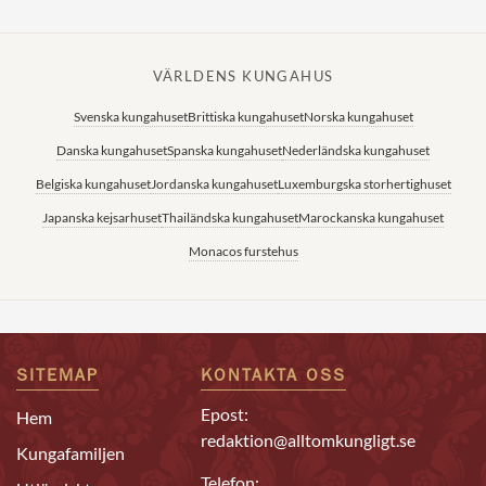
VÄRLDENS KUNGAHUS
Svenska kungahuset
Brittiska kungahuset
Norska kungahuset
Danska kungahuset
Spanska kungahuset
Nederländska kungahuset
Belgiska kungahuset
Jordanska kungahuset
Luxemburgska storhertighuset
Japanska kejsarhuset
Thailändska kungahuset
Marockanska kungahuset
Monacos furstehus
SITEMAP
KONTAKTA OSS
Epost:
Hem
redaktion@alltomkungligt.se
Kungafamiljen
Telefon: