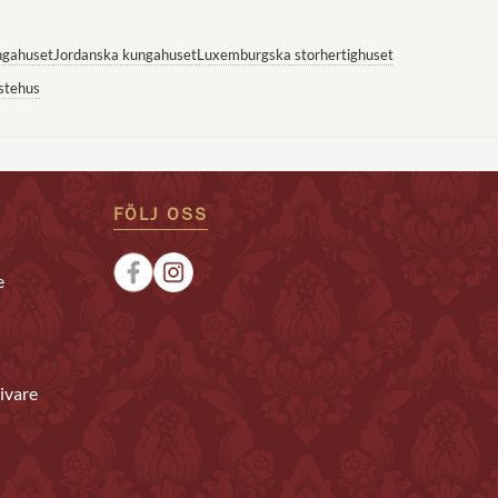
ngahuset
Jordanska kungahuset
Luxemburgska storhertighuset
stehus
FÖLJ OSS
e
ivare