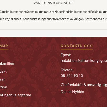
VÄRLDENS KUNGAHUS
Danska kungahuset
Spanska kungahuset
Nederländska kungahuset
Belgiska ku
ska kejsarhuset
Thailändska kungahuset
Marockanska kungahuset
Monacos fur
EMAP
KONTAKTA OSS
Epost:
redaktion@alltomkungligt.s
familjen
Telefon:
dskt
08-611 90 10
sar
Chefredaktör & ansvarig utg
tion
Daniel Nyhlén
 kungahus-sajterna