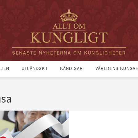
SENASTE NYHETERNA OM KUNGLIGHETER
LJEN
UTLÄNDSKT
KÄNDISAR
VÄRLDENS KUNGA
usa