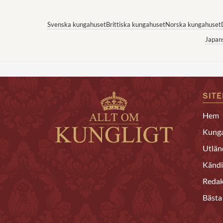
Svenska kungahuset
Brittiska kungahuset
Norska kungahuset
Japan
SIT
Hem
Kunga
Utlän
Kändi
Redak
Bästa