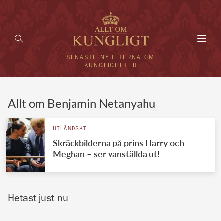
Toggl
navig
SENASTE NYHETERNA OM
KUNGLIGHETER
HEM
Allt om Benjamin Netanyahu
KUNGAFAMILJEN
UTLÄNDSKT
Skräckbilderna på prins Harry och
UTLÄNDSKT
Meghan – ser vanställda ut!
KÄNDISAR
VÄRLDENS KUNGAHUS
Hetast just nu
Svenska kungahuset
REDAKTION
Brittiska kungahuset