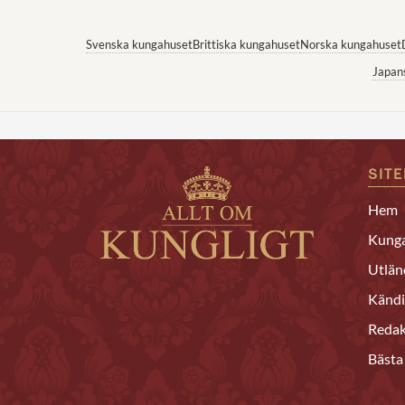
Svenska kungahuset
Brittiska kungahuset
Norska kungahuset
Japan
SIT
Hem
Kunga
Utlän
Kändi
Redak
Bästa