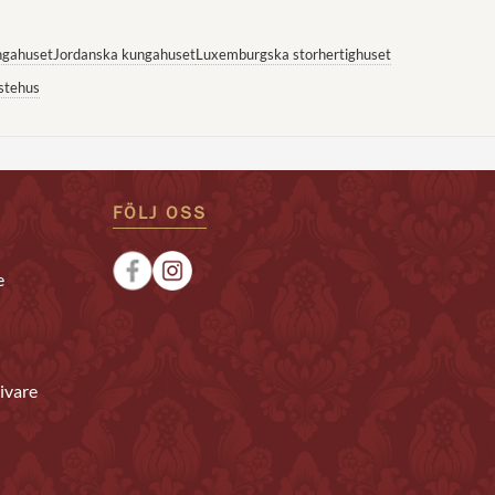
ngahuset
Jordanska kungahuset
Luxemburgska storhertighuset
stehus
FÖLJ OSS
e
ivare