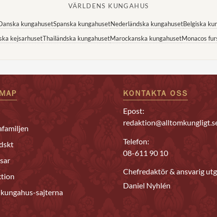
VÄRLDENS KUNGAHUS
Danska kungahuset
Spanska kungahuset
Nederländska kungahuset
Belgiska ku
ska kejsarhuset
Thailändska kungahuset
Marockanska kungahuset
Monacos fur
EMAP
KONTAKTA OSS
Epost:
redaktion@alltomkungligt.s
familjen
Telefon:
dskt
08-611 90 10
sar
Chefredaktör & ansvarig utg
tion
Daniel Nyhlén
 kungahus-sajterna