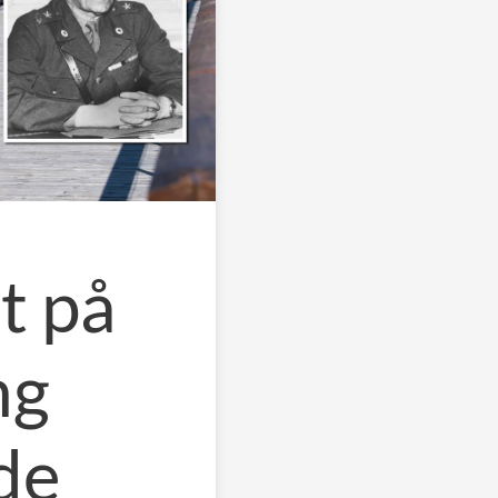
t på
ng
de