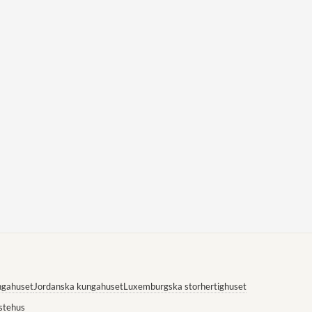
ngahuset
Jordanska kungahuset
Luxemburgska storhertighuset
stehus