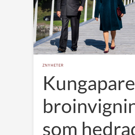
ZNYHETER
Kungapare
broinvigni
som hedra