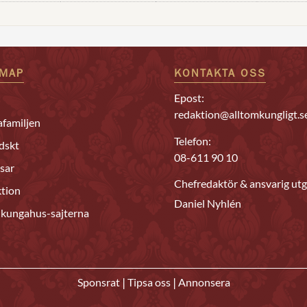
EMAP
KONTAKTA OSS
Epost:
redaktion@alltomkungligt.s
familjen
Telefon:
dskt
08-611 90 10
sar
Chefredaktör & ansvarig utg
tion
Daniel Nyhlén
 kungahus-sajterna
|
|
Sponsrat
Tipsa oss
Annonsera