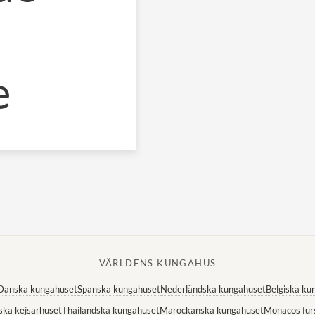
e
VÄRLDENS KUNGAHUS
Danska kungahuset
Spanska kungahuset
Nederländska kungahuset
Belgiska ku
ska kejsarhuset
Thailändska kungahuset
Marockanska kungahuset
Monacos fur