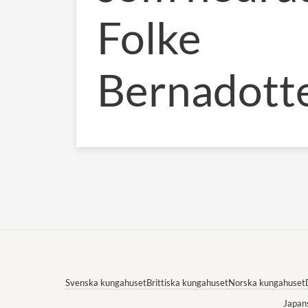
Folke
Bernadott
Svenska kungahuset
Brittiska kungahuset
Norska kungahuset
Japan