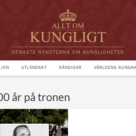
SENASTE NYHETERNA OM KUNGLIGHETER
LJEN
UTLÄNDSKT
KÄNDISAR
VÄRLDENS KUNGA
00 år på tronen