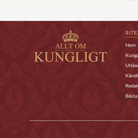
SIT
Hem
Kunga
Utlän
Kändi
Redak
Bästa