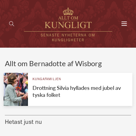
Toggl
navig
SENASTE NYHETERNA OM
KUNGLIGHETER
HEM
Allt om Bernadotte af Wisborg
KUNGAFAMILJEN
KUNGAFAMILJEN
Drottning Silvia hyllades med jubel av
UTLÄNDSKT
tyska folket
KÄNDISAR
VÄRLDENS KUNGAHUS
Hetast just nu
Svenska kungahuset
REDAKTION
Brittiska kungahuset