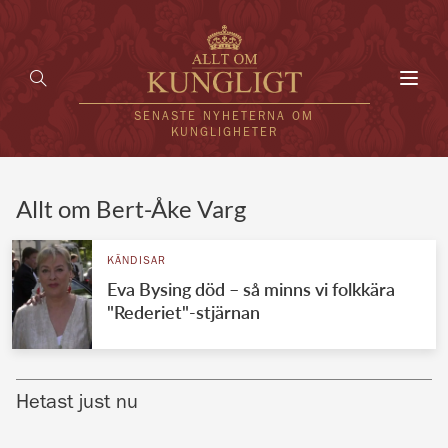
Toggl
navig
SENASTE NYHETERNA OM
KUNGLIGHETER
HEM
Allt om Bert-Åke Varg
KUNGAFAMILJEN
KÄNDISAR
Eva Bysing död – så minns vi folkkära
UTLÄNDSKT
"Rederiet"-stjärnan
KÄNDISAR
VÄRLDENS KUNGAHUS
Hetast just nu
Svenska kungahuset
REDAKTION
Brittiska kungahuset