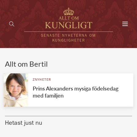
Toggl
navig
SENASTE NYHETERNA OM
KUNGLIGHETER
HEM
Allt om Bertil
KUNGAFAMILJEN
ZNYHETER
Prins Alexanders mysiga födelsedag
UTLÄNDSKT
med familjen
KÄNDISAR
VÄRLDENS KUNGAHUS
Hetast just nu
Svenska kungahuset
REDAKTION
Brittiska kungahuset