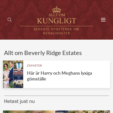
Toggl
navig
SENASTE NYHETERNA OM
KUNGLIGHETER
HEM
Allt om Beverly Ridge Estates
KUNGAFAMILJEN
ZNYHETER
Här är Harry och Meghans lyxiga
UTLÄNDSKT
gömställe
KÄNDISAR
VÄRLDENS KUNGAHUS
Hetast just nu
Svenska kungahuset
REDAKTION
Brittiska kungahuset