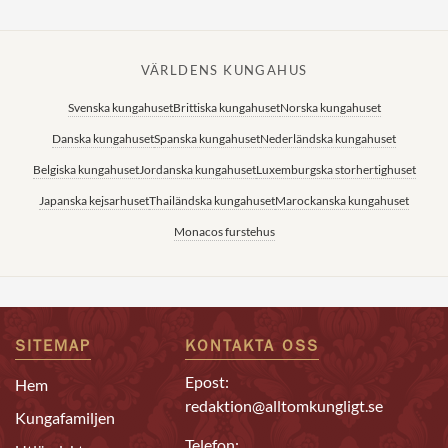
VÄRLDENS KUNGAHUS
Svenska kungahuset
Brittiska kungahuset
Norska kungahuset
Danska kungahuset
Spanska kungahuset
Nederländska kungahuset
Belgiska kungahuset
Jordanska kungahuset
Luxemburgska storhertighuset
Japanska kejsarhuset
Thailändska kungahuset
Marockanska kungahuset
Monacos furstehus
SITEMAP
KONTAKTA OSS
Epost:
Hem
redaktion@alltomkungligt.se
Kungafamiljen
Telefon: