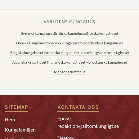
VÄRLDENS KUNGAHUS
Svenska kungahuset
Brittiska kungahuset
Norska kungahuset
Danska kungahuset
Spanska kungahuset
Nederländska kungahuset
Belgiska kungahuset
Jordanska kungahuset
Luxemburgska storhertighuset
Japanska kejsarhuset
Thailändska kungahuset
Marockanska kungahuset
Monacos furstehus
SITEMAP
KONTAKTA OSS
Epost:
Hem
redaktion@alltomkungligt.se
Kungafamiljen
Telefon: